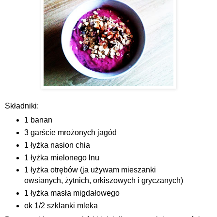
Składniki:
1 banan
3 garście mrożonych jagód
1 łyżka nasion chia
1 łyżka mielonego lnu
1 łyżka otrębów (ja używam mieszanki
owsianych, żytnich, orkiszowych i gryczanych)
1 łyżka masła migdałowego
ok 1/2 szklanki mleka